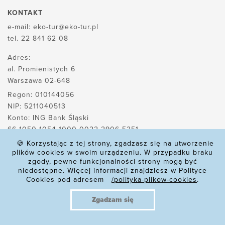
KONTAKT
e-mail:
eko-tur@eko-tur.pl
tel.
22 841 62 08
Adres:
al. Promienistych 6
Warszawa 02-648
Regon: 010144056
NIP: 5211040513
Konto: ING Bank Śląski
66 1050 1054 1000 0022 2906 5251
🍪 Korzystając z tej strony, zgadzasz się na utworzenie
plików cookies w swoim urządzeniu. W przypadku braku
zgody, pewne funkcjonalności strony mogą być
POLITYKA PLIKÓW COOKIES
niedostępne. Więcej informacji znajdziesz w Polityce
Cookies pod adresem
/polityka-plikow-cookies
.
POLITYKA PRYWATNOŚCI
REKLAMACJE
Zgadzam się
REGULAMIN