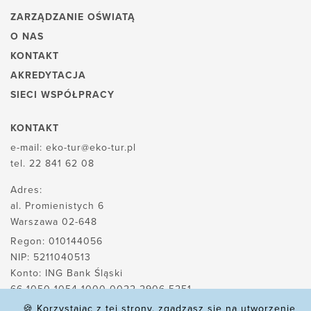
ZARZĄDZANIE OŚWIATĄ
O NAS
KONTAKT
AKREDYTACJA
SIECI WSPÓŁPRACY
KONTAKT
e-mail:
eko-tur@eko-tur.pl
tel.
22 841 62 08
Adres:
al. Promienistych 6
Warszawa 02-648
Regon: 010144056
NIP: 5211040513
Konto: ING Bank Śląski
66 1050 1054 1000 0022 2906 5251
🍪 Korzystając z tej strony, zgadzasz się na utworzenie