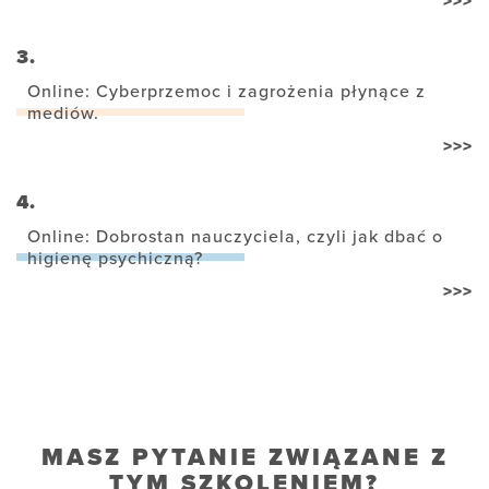
>>>
3.
Online: Cyberprzemoc i zagrożenia płynące z
mediów.
>>>
4.
Online: Dobrostan nauczyciela, czyli jak dbać o
higienę psychiczną?
>>>
MASZ PYTANIE ZWIĄZANE Z
TYM SZKOLENIEM?