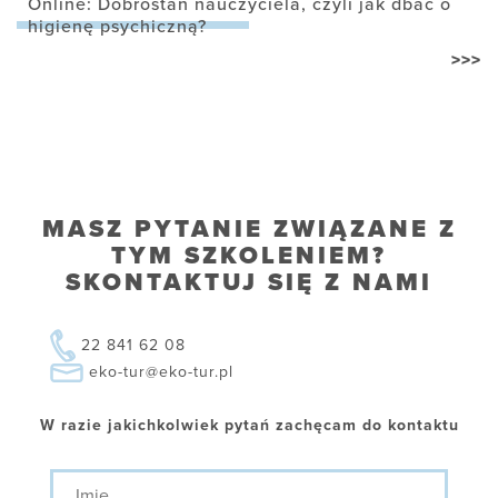
Online: Dobrostan nauczyciela, czyli jak dbać o
higienę psychiczną?
>>>
MASZ PYTANIE ZWIĄZANE Z
TYM SZKOLENIEM?
SKONTAKTUJ SIĘ Z NAMI
22 841 62 08
eko-tur@eko-tur.pl
W razie jakichkolwiek pytań zachęcam do kontaktu
Imię