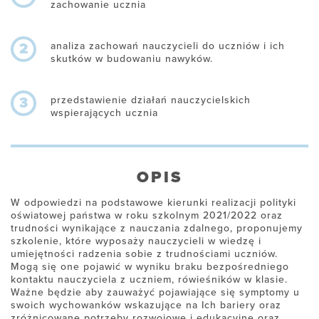
zachowanie ucznia
analiza zachowań nauczycieli do uczniów i ich
2
skutków w budowaniu nawyków.
przedstawienie działań nauczycielskich
3
wspierających ucznia
OPIS
W odpowiedzi na podstawowe kierunki realizacji polityki
oświatowej państwa w roku szkolnym 2021/2022 oraz
trudności wynikające z nauczania zdalnego, proponujemy
szkolenie, które wyposaży nauczycieli w wiedzę i
umiejętności radzenia sobie z trudnościami uczniów.
Mogą się one pojawić w wyniku braku bezpośredniego
kontaktu nauczyciela z uczniem, rówieśników w klasie.
Ważne będzie aby zauważyć pojawiające się symptomy u
swoich wychowanków wskazujące na Ich bariery oraz
zróżnicowane potrzeby rozwojowe i edukacyjne oraz