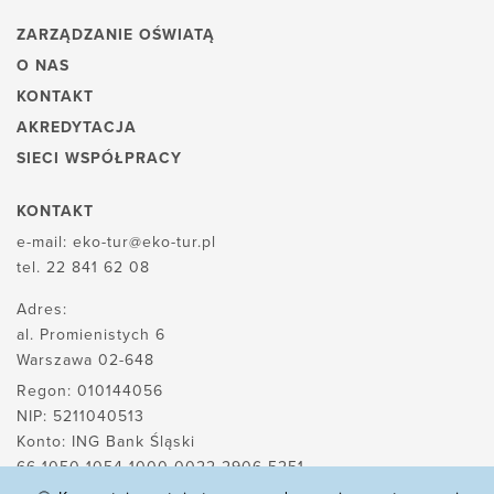
ZARZĄDZANIE OŚWIATĄ
O NAS
KONTAKT
AKREDYTACJA
SIECI WSPÓŁPRACY
KONTAKT
e-mail:
eko-tur@eko-tur.pl
tel.
22 841 62 08
Adres:
al. Promienistych 6
Warszawa 02-648
Regon: 010144056
NIP: 5211040513
Konto: ING Bank Śląski
66 1050 1054 1000 0022 2906 5251