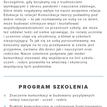
Szczególnie, gdy borykamy się z trudnościami
wynikającymi z okresu pandemii i nauczania zdalnego,
które miało negatywny wpływ na nasze wzajemne relacje.
Edukacje to relacje! Komunikacja tworzy podwaliny pod
dobre relacje – to jak rozmawiamy ze sobą na co dzień,
może budować silniejsze więzi i kształtować
współodpowiedzialność za przestrzeń szkoły, ale może
też oddalać ludzi od siebie sprawiając, że rozwój uczniów
i uczennic staje się utrudniony, a klimat w szkołach
niesprzyjający. To jak się ze sobą porozumiewamy, ma
kolosalny wpływ na to czy przebywanie w szkole jest
przyjemne, zarówno dla dzieci jak i nauczycieli oraz
rodziców. Nasze szkolenie podpowie jaki model
komunikacji stosować aby współpraca na linii szkoła -
uczeń - rodzic pozwoliła na właściwą i skuteczną
współpracę tych podmiotów.
PROGRAM SZKOLENIA
Znaczenie komunikacji w budowaniu pozytywnych
relacji nauczyciel - uczeń - rodzic.
Praktyki komunikacyjne w codziennym funkcjonowaniu