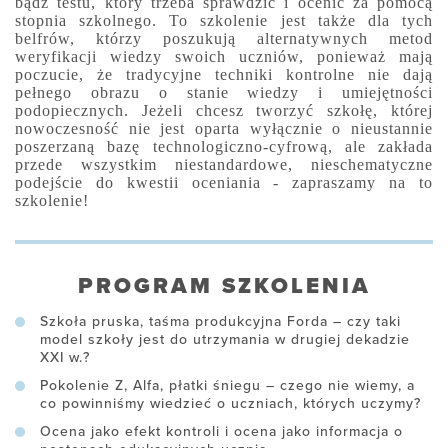
bądź testu, który trzeba sprawdzić i ocenić za pomocą
stopnia szkolnego. To szkolenie jest także dla tych
belfrów, którzy poszukują alternatywnych metod
weryfikacji wiedzy swoich uczniów, ponieważ mają
poczucie, że tradycyjne techniki kontrolne nie dają
pełnego obrazu
o stanie wiedzy i umiejętności
podopiecznych. Jeżeli chcesz tworzyć szkołę, której
nowoczesność nie jest oparta wyłącznie o nieustannie
poszerzaną bazę technologiczno-cyfrową, ale zakłada
przede wszystkim niestandardowe, nieschematyczne
podejście do kwestii oceniania - zapraszamy na to
szkolenie!
PROGRAM SZKOLENIA
Szkoła pruska, taśma produkcyjna Forda – czy taki
model szkoły jest do utrzymania w drugiej dekadzie
XXI w.?
Pokolenie Z, Alfa, płatki śniegu – czego nie wiemy, a
co powinniśmy wiedzieć o uczniach, których uczymy?
Ocena jako efekt kontroli i ocena jako informacja o