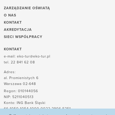
ZARZĄDZANIE OŚWIATĄ
O NAS
KONTAKT
AKREDYTACJA
SIECI WSPÓŁPRACY
KONTAKT
e-mail:
eko-tur@eko-tur.pl
tel.
22 841 62 08
Adres:
al. Promienistych 6
Warszawa 02-648
Regon: 010144056
NIP: 5211040513
Konto: ING Bank Śląski
66 1050 1054 1000 0022 2906 5251