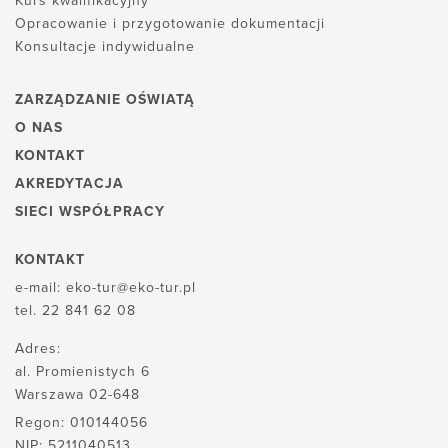
Kurs kwalifikacyjny
Opracowanie i przygotowanie dokumentacji
Konsultacje indywidualne
ZARZĄDZANIE OŚWIATĄ
O NAS
KONTAKT
AKREDYTACJA
SIECI WSPÓŁPRACY
KONTAKT
e-mail:
eko-tur@eko-tur.pl
tel.
22 841 62 08
Adres:
al. Promienistych 6
Warszawa 02-648
Regon: 010144056
NIP: 5211040513