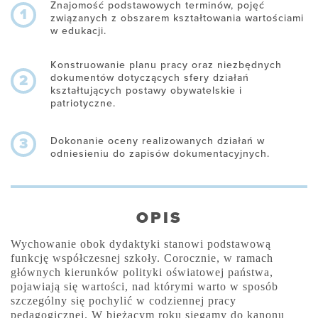
Znajomość podstawowych terminów, pojęć
1
związanych z obszarem kształtowania wartościami
w edukacji.
Konstruowanie planu pracy oraz niezbędnych
dokumentów dotyczących sfery działań
2
kształtujących postawy obywatelskie i
patriotyczne.
Dokonanie oceny realizowanych działań w
3
odniesieniu do zapisów dokumentacyjnych.
OPIS
Wychowanie obok dydaktyki stanowi podstawową
funkcję współczesnej szkoły. Corocznie, w ramach
głównych kierunków polityki oświatowej państwa,
pojawiają się wartości, nad którymi warto w sposób
szczególny się pochylić w codziennej pracy
pedagogicznej. W bieżącym roku sięgamy do kanonu