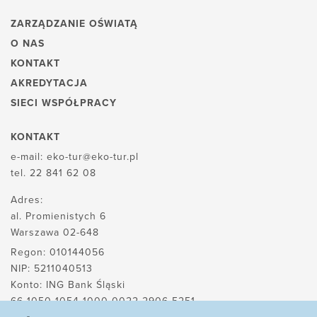
ZARZĄDZANIE OŚWIATĄ
O NAS
KONTAKT
AKREDYTACJA
SIECI WSPÓŁPRACY
KONTAKT
e-mail:
eko-tur@eko-tur.pl
tel.
22 841 62 08
Adres:
al. Promienistych 6
Warszawa 02-648
Regon: 010144056
NIP: 5211040513
Konto: ING Bank Śląski
66 1050 1054 1000 0022 2906 5251