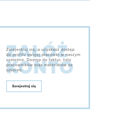
Zarejestruj się, a uzyskasz dostęp
do profilu swojej placówki w naszym
systemie. Dostęp do faktur, listy
pracowników oraz materiałów ze
szkoleń.
Zarejestruj się