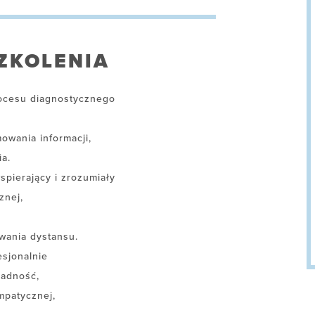
ZKOLENIA
rocesu diagnostycznego
owania informacji,
a.
pierający i zrozumiały
znej,
wania dystansu.
sjonalnie
radność,
mpatycznej,