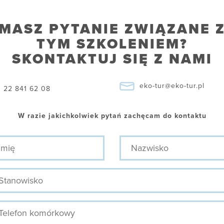
MASZ PYTANIE ZWIĄZANE 
TYM SZKOLENIEM?
SKONTAKTUJ SIĘ Z NAMI
eko-tur@eko-tur.pl
22 841 62 08
W razie jakichkolwiek pytań zachęcam do kontaktu
ę
Nazwisko
nowisko
efon
mórkowy