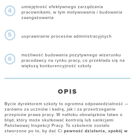
umiejętność efektywnego zarządzania
4
pracownikami, w tym motywowania i budowania
zaangażowania
5
usprawnianie procesów administracyjnych
możliwość budowania pozytywnego wizerunku
6
pracodawcy na rynku pracy, co przekłada się na
większą konkurencyjność szkoły
OPIS
Bycie dyrektorem szkoły to ogromna odpowiedzialność —
zarówno za uczniów i kadrę, jak i za przestrzeganie
przepisów prawa pracy. W natłoku obowiązków łatwo o
błąd, który może skutkować kontrolą lub sankcjami
Państwowej Inspekcji Pracy. To szkolenie zostało
stworzone po to, by dać Ci
pewność działania, spokój w