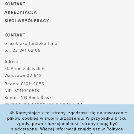
KONTAKT
AKREDYTACJA
SIECI WSPÓŁPRACY
KONTAKT
e-mail:
eko-tur@eko-tur.pl
tel.
22 841 62 08
Adres:
al. Promienistych 6
Warszawa 02-648
Regon: 010144056
NIP: 5211040513
Konto: ING Bank Śląski
66 1050 1054 1000 0022 2906 5251
🍪 Korzystając z tej strony, zgadzasz się na utworzenie
plików cookies w swoim urządzeniu. W przypadku braku
zgody, pewne funkcjonalności strony mogą być
POLITYKA PLIKÓW COOKIES
niedostępne. Więcej informacji znajdziesz w Polityce