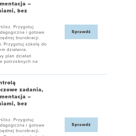
umentacja –
niami, bez
ślisz. Przygotuj
Sprawdź
edagogiczna i gotowe
ędnej biurokracji.
. Przygotuj szkołę do
m działania.
y plan działań
ów potrzebnych na
ntrolą
uczowe zadania,
umentacja –
niami, bez
ślisz. Przygotuj
Sprawdź
edagogiczna i gotowe
ędnej biurokracji.