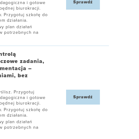
Sprawdź
edagogiczna i gotowe
ędnej biurokracji.
. Przygotuj szkołę do
m działania.
y plan działań
ów potrzebnych na
ntrolą
uczowe zadania,
umentacja –
niami, bez
ślisz. Przygotuj
Sprawdź
edagogiczna i gotowe
ędnej biurokracji.
. Przygotuj szkołę do
m działania.
y plan działań
ów potrzebnych na