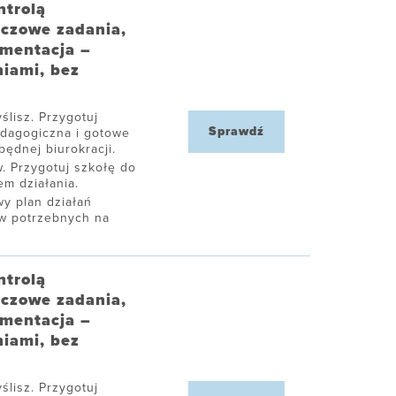
ntrolą
uczowe zadania,
umentacja –
niami, bez
ślisz. Przygotuj
Sprawdź
edagogiczna i gotowe
ędnej biurokracji.
. Przygotuj szkołę do
m działania.
y plan działań
ów potrzebnych na
ntrolą
uczowe zadania,
umentacja –
niami, bez
ślisz. Przygotuj