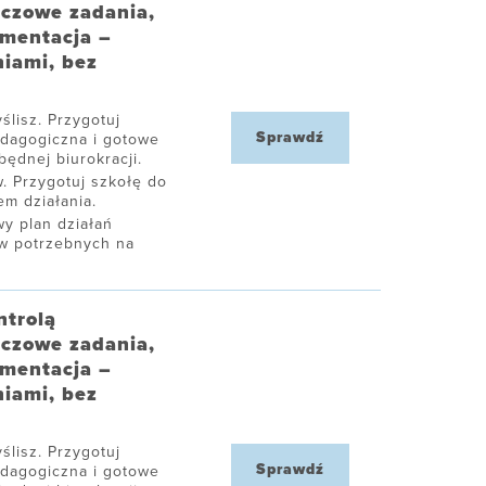
uczowe zadania,
umentacja –
niami, bez
ślisz. Przygotuj
Sprawdź
edagogiczna i gotowe
ędnej biurokracji.
. Przygotuj szkołę do
m działania.
y plan działań
ów potrzebnych na
ntrolą
uczowe zadania,
umentacja –
niami, bez
ślisz. Przygotuj
Sprawdź
edagogiczna i gotowe