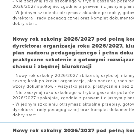
Nie zaczynaj roku szkolnego w trybie gaszenia pożarów
2026/2027 spokojnie, zgodnie z prawem i z jasnym plane
W jednym szkoleniu otrzymasz aktualne przepisy, gotow
dyrektora i rady pedagogicznej oraz komplet dokument
dobry start.
Nowy rok szkolny 2026/2027 pod pełną ko
dyrektora: organizacja roku 2026/2027, kl
plan nadzoru pedagogicznego i pełna dok
praktyczne szkolenie z gotowymi rozwiąza
chaosu i zbędnej biurokracji
Nowy rok szkolny 2026/2027 zbliża się szybciej, niż my
szkołę krok po kroku: organizacja, plan nadzoru, rada p
wzory dokumentów - wszystko jasno, praktycznie i bez zb
Nie zaczynaj roku szkolnego w trybie gaszenia pożarów
2026/2027 spokojnie, zgodnie z prawem i z jasnym plane
W jednym szkoleniu otrzymasz aktualne przepisy, gotow
dyrektora i rady pedagogicznej oraz komplet dokument
dobry start.
Nowy rok szkolny 2026/2027 pod pełną ko