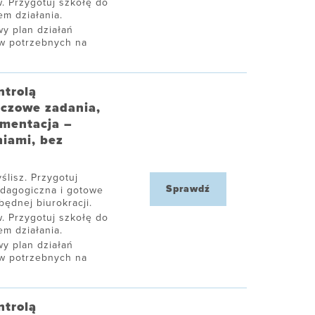
. Przygotuj szkołę do
m działania.
y plan działań
ów potrzebnych na
ntrolą
uczowe zadania,
umentacja –
niami, bez
ślisz. Przygotuj
Sprawdź
edagogiczna i gotowe
ędnej biurokracji.
. Przygotuj szkołę do
m działania.
y plan działań
ów potrzebnych na
ntrolą