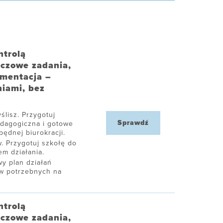
ntrolą
uczowe zadania,
umentacja –
niami, bez
ślisz. Przygotuj
Sprawdź
edagogiczna i gotowe
ędnej biurokracji.
. Przygotuj szkołę do
m działania.
y plan działań
ów potrzebnych na
ntrolą
uczowe zadania,