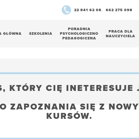
22 841 62 08
,
662 275 098
PORADNIA
PRACA DLA
A GŁÓWNA
SZKOLENIA
PSYCHOLOGICZNO
NAUCZYCIELA
PEDAGOGICZNA
, KTÓRY CIĘ INETERESUJE 
O ZAPOZNANIA SIĘ Z NOWY
KURSÓW.