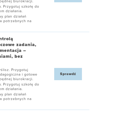
ędnej biurokracji.
. Przygotuj szkołę do
m działania.
y plan działań
ów potrzebnych na
ntrolą
uczowe zadania,
umentacja –
niami, bez
ślisz. Przygotuj
Sprawdź
edagogiczna i gotowe
ędnej biurokracji.
. Przygotuj szkołę do
m działania.
y plan działań
ów potrzebnych na