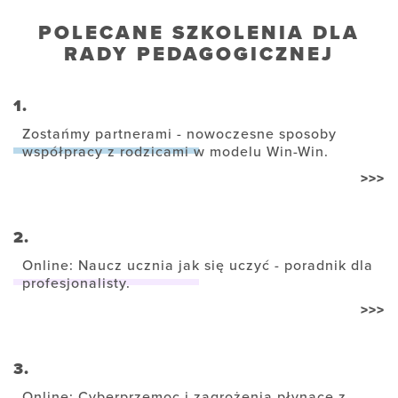
POLECANE SZKOLENIA DLA
RADY PEDAGOGICZNEJ
1.
Zostańmy partnerami - nowoczesne sposoby
współpracy z rodzicami w modelu Win-Win.
>>>
2.
Online: Naucz ucznia jak się uczyć - poradnik dla
profesjonalisty.
>>>
3.
Online: Cyberprzemoc i zagrożenia płynące z