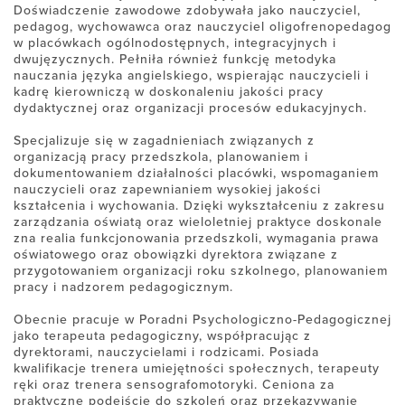
Doświadczenie zawodowe zdobywała jako nauczyciel,
pedagog, wychowawca oraz nauczyciel oligofrenopedagog
w placówkach ogólnodostępnych, integracyjnych i
dwujęzycznych. Pełniła również funkcję metodyka
nauczania języka angielskiego, wspierając nauczycieli i
kadrę kierowniczą w doskonaleniu jakości pracy
dydaktycznej oraz organizacji procesów edukacyjnych.
Specjalizuje się w zagadnieniach związanych z
organizacją pracy przedszkola, planowaniem i
dokumentowaniem działalności placówki, wspomaganiem
nauczycieli oraz zapewnianiem wysokiej jakości
kształcenia i wychowania. Dzięki wykształceniu z zakresu
zarządzania oświatą oraz wieloletniej praktyce doskonale
zna realia funkcjonowania przedszkoli, wymagania prawa
oświatowego oraz obowiązki dyrektora związane z
przygotowaniem organizacji roku szkolnego, planowaniem
pracy i nadzorem pedagogicznym.
Obecnie pracuje w Poradni Psychologiczno-Pedagogicznej
jako terapeuta pedagogiczny, współpracując z
dyrektorami, nauczycielami i rodzicami. Posiada
kwalifikacje trenera umiejętności społecznych, terapeuty
ręki oraz trenera sensografomotoryki. Ceniona za
praktyczne podejście do szkoleń oraz przekazywanie