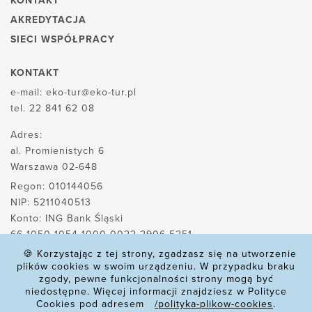
KONTAKT
AKREDYTACJA
SIECI WSPÓŁPRACY
KONTAKT
e-mail:
eko-tur@eko-tur.pl
tel.
22 841 62 08
Adres:
al. Promienistych 6
Warszawa 02-648
Regon: 010144056
NIP: 5211040513
Konto: ING Bank Śląski
66 1050 1054 1000 0022 2906 5251
🍪 Korzystając z tej strony, zgadzasz się na utworzenie
plików cookies w swoim urządzeniu. W przypadku braku
zgody, pewne funkcjonalności strony mogą być
POLITYKA PLIKÓW COOKIES
niedostępne. Więcej informacji znajdziesz w Polityce
Cookies pod adresem
/polityka-plikow-cookies
.
POLITYKA PRYWATNOŚCI