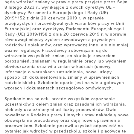
będą wdrażać zmiany w prawie pracy przyjęte przez Sejm
8 lutego 2023 r., wynikające z dwóch dyrektyw UE -
dyrektywy Parlamentu Europejskiego i Rady (UE)
2019/1152 z dnia 20 czerwca 2019 r. w sprawie
przejrzystych i przewidywalnych warunków pracy w Unii
Europejskiej oraz dyrektywy Parlamentu Europejskiego i
Rady (UE) 2019/1158 z dnia 20 czerwca 2019 r. w sprawie
równowagi między życiem zawodowym a prywatnym
rodziców i opiekunów, oraz wprowadzą inne, ale nie mniej
ważne regulacje. Pracodawcy zobowiązani są do
wdrożenia wszystkich zmian, co skutkuje zawarciem
porozumień, zmianami w regulaminie pracy lub wydaniem
obwieszczenia oraz wilu zmian w kadrach (umowy,
informacje o warunkach zatrudnienia, nowe urlopy i
sposób ich dokumentowania, zmiany w uprawnieniach
rodzicielskich). Szkolenie oparte jest na wielu gotowych
wzorach i dokumentach szczegółowo omówionych.
Spotkanie ma na celu przede wszystkim zapoznanie
uczestników z celem zmian oraz zasadami ich wdrażania,
niekiedy uzależnionymi od liczby pracowników. Dwie
nowelizacje Kodeksu pracy i innych ustaw nakładają nowe
obowiązki na pracodawcę oraz dają nowe uprawnienia
pracownikom. Szkolenie pozowli uzyskać odpowiedź na
pytanie: jak wdrożyć w przedszkolu, szkole i placówce te