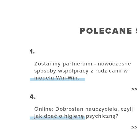
POLECANE 
1.
Zostańmy partnerami - nowoczesne
sposoby współpracy z rodzicami w
modelu Win-Win.
>
4.
Online: Dobrostan nauczyciela, czyli
jak dbać o higienę psychiczną?
>