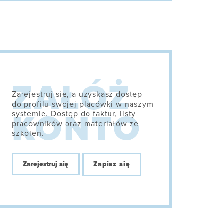
Zarejestruj się, a uzyskasz dostęp
do profilu swojej placówki w naszym
systemie. Dostęp do faktur, listy
pracowników oraz materiałów ze
szkoleń.
Zarejestruj się
Zapisz się