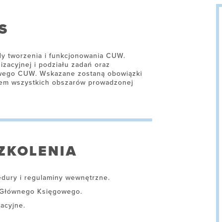
S
dy tworzenia i funkcjonowania CUW.
zacyjnej i podziału zadań oraz
owego CUW. Wskazane zostaną obowiązki
iem wszystkich obszarów prowadzonej
ZKOLENIA
dury i regulaminy wewnętrzne.
z Głównego Księgowego.
acyjne.