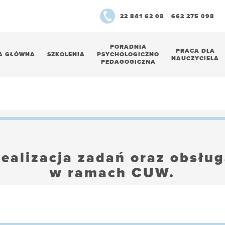
22 841 62 08
,
662 275 098
PORADNIA
PRACA DLA
A GŁÓWNA
SZKOLENIA
PSYCHOLOGICZNO
NAUCZYCIELA
PEDAGOGICZNA
ealizacja zadań oraz obsłu
w ramach CUW.