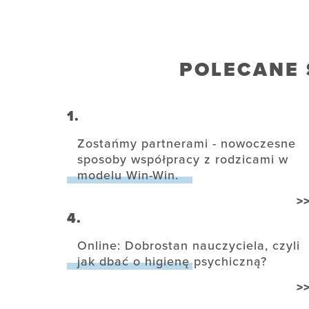
POLECANE 
1.
Zostańmy partnerami - nowoczesne
sposoby współpracy z rodzicami w
modelu Win-Win.
>
4.
Online: Dobrostan nauczyciela, czyli
jak dbać o higienę psychiczną?
>