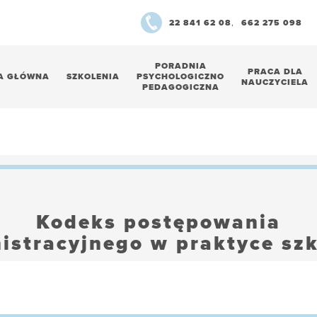
22 841 62 08
,
662 275 098
PORADNIA
PRACA DLA
A GŁÓWNA
SZKOLENIA
PSYCHOLOGICZNO
NAUCZYCIELA
PEDAGOGICZNA
Kodeks postępowania
istracyjnego w praktyce szk