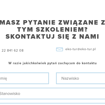
MASZ PYTANIE ZWIĄZANE 
TYM SZKOLENIEM?
SKONTAKTUJ SIĘ Z NAMI
eko-tur@eko-tur.pl
22 841 62 08
W razie jakichkolwiek pytań zachęcam do kontaktu
ę
Nazwisko
nowisko
efon