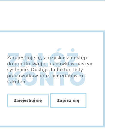
Zarejestruj się, a uzyskasz dostęp
do profilu swojej placówki w naszym
systemie. Dostęp do faktur, listy
pracowników oraz materiałów ze
szkoleń.
Zarejestruj się
Zapisz się