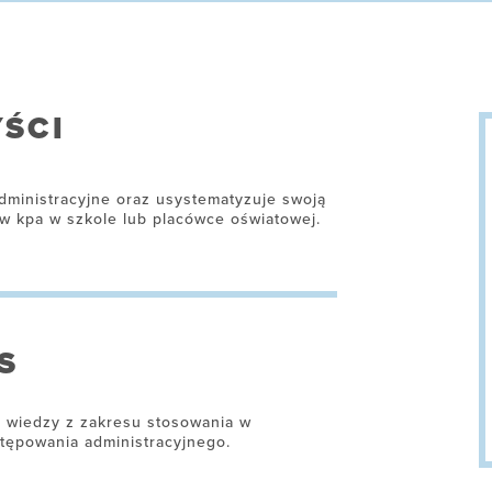
ŚCI
dministracyjne oraz usystematyzuje swoją
w kpa w szkole lub placówce oświatowej.
S
e wiedzy z zakresu stosowania w
ępowania administracyjnego.