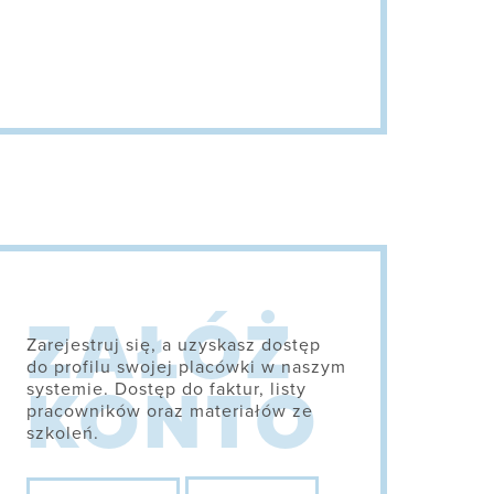
Zarejestruj się, a uzyskasz dostęp
do profilu swojej placówki w naszym
systemie. Dostęp do faktur, listy
pracowników oraz materiałów ze
szkoleń.