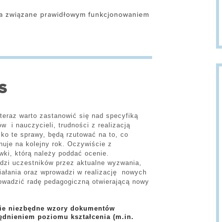
ia związane prawidłowym funkcjonowaniem
S
teraz warto zastanowić się nad specyfiką
w i nauczycieli, trudności z realizacją
ko te sprawy, będą rzutować na to, co
nuje na kolejny rok. Oczywiście z
wki, którą należy poddać ocenie.
dzi uczestników przez aktualne wyzwania,
iałania oraz wprowadzi w realizację nowych
rowadzić radę pedagogiczną otwierającą nowy
kie niezbędne wzory dokumentów
ędnieniem poziomu kształcenia (m.in.