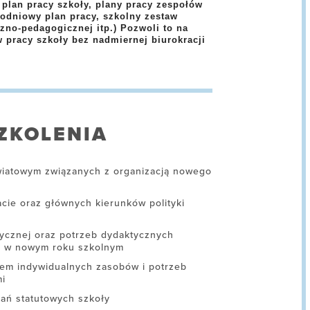
,
plan pracy szkoły, plany pracy zespołów
godniowy plan pracy, szkolny zestaw
czno-pedagogicznej
itp.) Pozwoli to na
 pracy szkoły bez nadmiernej biurokracji
ZKOLENIA
wiatowym związanych z organizacją nowego
acie oraz głównych kierunków polityki
zycznej oraz potrzeb dydaktycznych
ań w nowym roku szkolnym
em indywidualnych zasobów i potrzeb
mi
dań statutowych szkoły