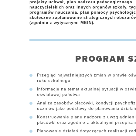
projekty uchwał, plan nadzoru pedagogicznego
nauczycielskich oraz innych organów szkoły, ty
programów nauczania, plan pomocy psychologi
skuteczne zaplanowanie strategicznych obszarów
(zgodnie z wytycznymi MEIN).
PROGRAM S
Przegląd najważniejszych zmian w prawie oś
roku szkolnego
Informacje na temat aktualnej sytuacji w oświ
oświatowej państwa
Analiza zasobów placówki, kondycji psychofi
uczniów jako podstawy do planowania dział
Konstruowanie planu nadzoru z uwzględnieni
placówki oraz zgodnie z aktualnymi przepisa
Planowanie działań dotyczących realizacji za