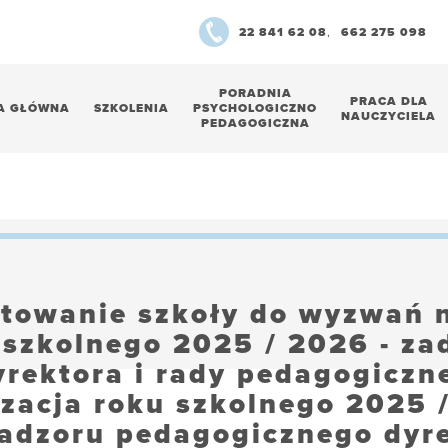
22 841 62 08
,
662 275 098
PORADNIA
PRACA DLA
A GŁÓWNA
SZKOLENIA
PSYCHOLOGICZNO
NAUCZYCIELA
PEDAGOGICZNA
towanie szkoły do wyzwań
 szkolnego 2025 / 2026 - za
yrektora i rady pedagogiczne
zacja roku szkolnego 2025 
nadzoru pedagogicznego dyre