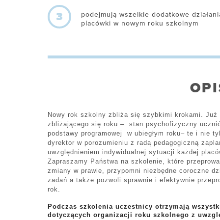
3
podejmują wszelkie dodatkowe działan
placówki w nowym roku szkolnym
OPI
Nowy rok szkolny zbliża się szybkimi krokami. Już 
zbliżającego się roku – stan psychofizyczny ucznió
podstawy programowej w ubiegłym roku– te i nie tyl
dyrektor w porozumieniu z radą pedagogiczną zapla
uwzględnieniem indywidualnej sytuacji każdej placó
Zapraszamy Państwa na szkolenie, które przeprowa
zmiany w prawie, przypomni niezbędne coroczne dz
zadań a także pozwoli sprawnie i efektywnie przep
rok.
Podczas szkolenia uczestnicy otrzymają wszyst
dotyczących organizacji roku szkolnego z uwzgl