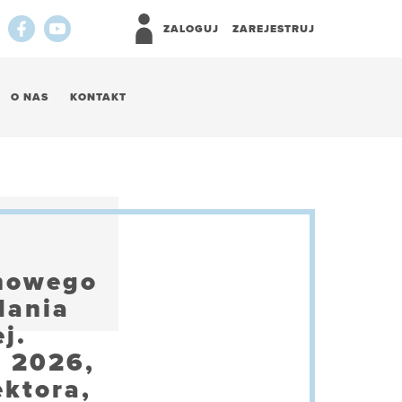
ZALOGUJ
ZAREJESTRUJ
O NAS
KONTAKT
 nowego
dania
j.
/ 2026,
ktora,