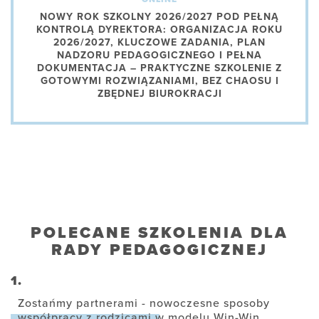
NOWY ROK SZKOLNY 2026/2027 POD PEŁNĄ
KONTROLĄ DYREKTORA: ORGANIZACJA ROKU
2026/2027, KLUCZOWE ZADANIA, PLAN
NADZORU PEDAGOGICZNEGO I PEŁNA
DOKUMENTACJA – PRAKTYCZNE SZKOLENIE Z
GOTOWYMI ROZWIĄZANIAMI, BEZ CHAOSU I
ZBĘDNEJ BIUROKRACJI
POLECANE SZKOLENIA DLA
RADY PEDAGOGICZNEJ
1.
Zostańmy partnerami - nowoczesne sposoby
współpracy z rodzicami w modelu Win-Win.