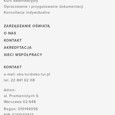
Kurs kwalifikacyjny
Opracowanie i przygotowanie dokumentacji
Konsultacje indywidualne
ZARZĄDZANIE OŚWIATĄ
O NAS
KONTAKT
AKREDYTACJA
SIECI WSPÓŁPRACY
KONTAKT
e-mail:
eko-tur@eko-tur.pl
tel.
22 841 62 08
Adres:
al. Promienistych 6
Warszawa 02-648
Regon: 010144056
NIP: 5211040513