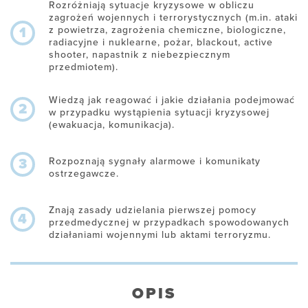
Rozróżniają sytuacje kryzysowe w obliczu
zagrożeń wojennych i terrorystycznych (m.in. ataki
z powietrza, zagrożenia chemiczne, biologiczne,
1
radiacyjne i nuklearne, pożar, blackout, active
shooter, napastnik z niebezpiecznym
przedmiotem).
Wiedzą jak reagować i jakie działania podejmować
2
w przypadku wystąpienia sytuacji kryzysowej
(ewakuacja, komunikacja).
Rozpoznają sygnały alarmowe i komunikaty
3
ostrzegawcze.
Znają zasady udzielania pierwszej pomocy
4
przedmedycznej w przypadkach spowodowanych
działaniami wojennymi lub aktami terroryzmu.
OPIS