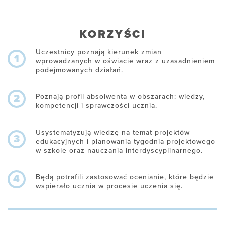
KORZYŚCI
Uczestnicy poznają kierunek zmian
1
wprowadzanych w oświacie wraz z uzasadnieniem
podejmowanych działań.
Poznają profil absolwenta w obszarach: wiedzy,
2
kompetencji i sprawczości ucznia.
Usystematyzują wiedzę na temat projektów
3
edukacyjnych i planowania tygodnia projektowego
w szkole oraz nauczania interdyscyplinarnego.
Będą potrafili zastosować ocenianie, które będzie
4
wspierało ucznia w procesie uczenia się.