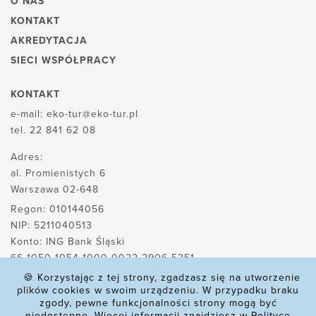
O NAS
KONTAKT
AKREDYTACJA
SIECI WSPÓŁPRACY
KONTAKT
e-mail:
eko-tur@eko-tur.pl
tel.
22 841 62 08
Adres:
al. Promienistych 6
Warszawa 02-648
Regon: 010144056
NIP: 5211040513
Konto: ING Bank Śląski
66 1050 1054 1000 0022 2906 5251
🍪 Korzystając z tej strony, zgadzasz się na utworzenie
plików cookies w swoim urządzeniu. W przypadku braku
zgody, pewne funkcjonalności strony mogą być
POLITYKA PLIKÓW COOKIES
niedostępne. Więcej informacji znajdziesz w Polityce