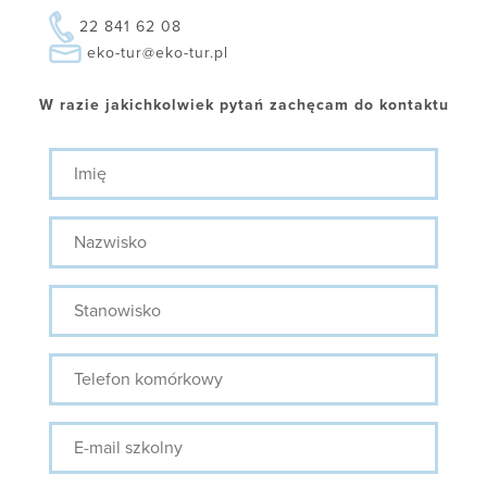
22 841 62 08
eko-tur@eko-tur.pl
W razie jakichkolwiek pytań zachęcam do kontaktu
Imię
Nazwisko
Stanowisko
Telefon
komórkowy
E-
mail
szkolny