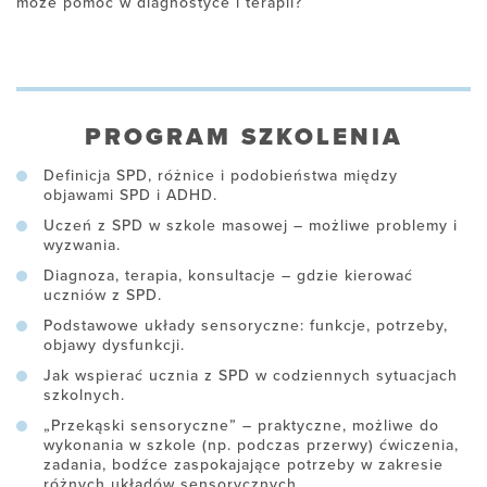
może pomóc w diagnostyce i terapii?
PROGRAM SZKOLENIA
Definicja SPD, różnice i podobieństwa między
objawami SPD i ADHD.
Uczeń z SPD w szkole masowej – możliwe problemy i
wyzwania.
Diagnoza, terapia, konsultacje – gdzie kierować
uczniów z SPD.
Podstawowe układy sensoryczne: funkcje, potrzeby,
objawy dysfunkcji.
Jak wspierać ucznia z SPD w codziennych sytuacjach
szkolnych.
„Przekąski sensoryczne” – praktyczne, możliwe do
wykonania w szkole (np. podczas przerwy) ćwiczenia,
zadania, bodźce zaspokajające potrzeby w zakresie
różnych układów sensorycznych.