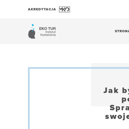
AKREDYTACJA
STRON
Jak b
p
Spr
swoj