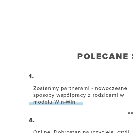
POLECANE 
1.
Zostańmy partnerami - nowoczesne
sposoby współpracy z rodzicami w
modelu Win-Win.
>
4.
Online: Dobrostan nauczyciela, czyli