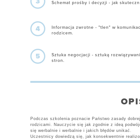
3
Schemat prośby i decyzji - jak skuteczn
4
Informacja zwrotne - "tlen" w komunikac
rodzicem.
5
Sztuka negocjacji - sztuką rozwiązywa
stron.
OPI
Podczas szkolenia poznacie Państwo zasady dobrej
rodzicami. Nauczycie się jak zgodnie z ideą podw
się werbalnie i werbalnie i jakich błędów unikać.
Uczestnicy dowiedzą się, jak konsekwentnie realiz