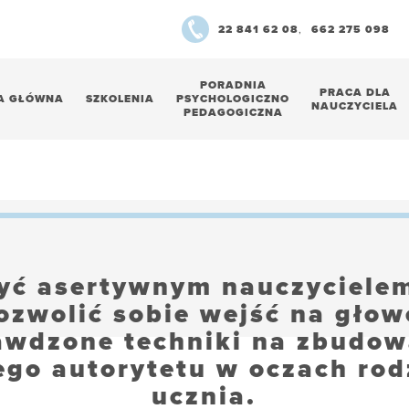
22 841 62 08
,
662 275 098
PORADNIA
PRACA DLA
A GŁÓWNA
SZKOLENIA
PSYCHOLOGICZNO
NAUCZYCIELA
PEDAGOGICZNA
yć asertywnym nauczycielem
ozwolić sobie wejść na głow
awdzone techniki na zbudow
ego autorytetu w oczach rodz
ucznia.