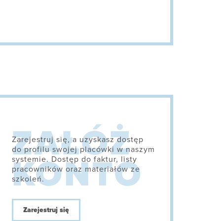
Zarejestruj się, a uzyskasz dostęp
do profilu swojej placówki w naszym
systemie. Dostęp do faktur, listy
pracowników oraz materiałów ze
szkoleń.
Zarejestruj się