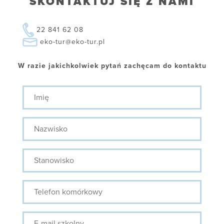
SKONTAKTUJ SIĘ Z NAMI
22 841 62 08
eko-tur@eko-tur.pl
W razie jakichkolwiek pytań zachęcam do kontaktu
Imię
Nazwisko
Stanowisko
Telefon
komórkowy
E-