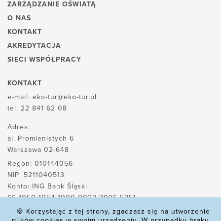
ZARZĄDZANIE OŚWIATĄ
O NAS
KONTAKT
AKREDYTACJA
SIECI WSPÓŁPRACY
KONTAKT
e-mail:
eko-tur@eko-tur.pl
tel.
22 841 62 08
Adres:
al. Promienistych 6
Warszawa 02-648
Regon: 010144056
NIP: 5211040513
Konto: ING Bank Śląski
66 1050 1054 1000 0022 2906 5251
🍪 Korzystając z tej strony, zgadzasz się na utworzenie
plików cookies w swoim urządzeniu. W przypadku braku