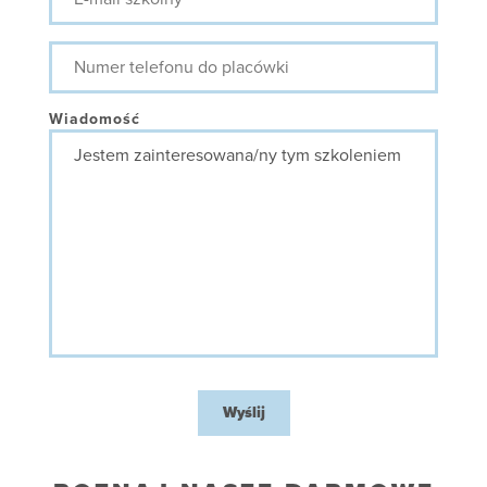
mail
szkolny
Numer
telefonu
do
placówki
Wiadomość
Wyślij