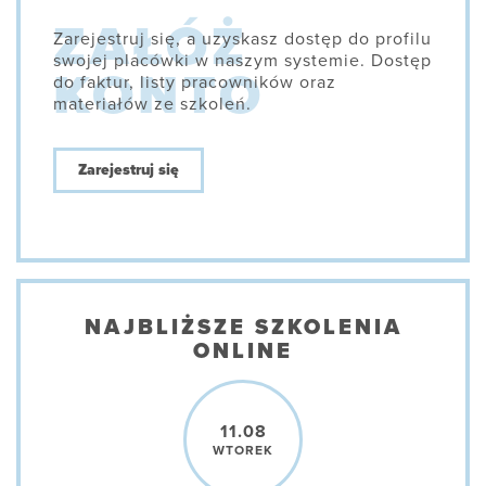
Zarejestruj się, a uzyskasz dostęp do profilu
swojej placówki w naszym systemie. Dostęp
do faktur, listy pracowników oraz
materiałów ze szkoleń.
Zarejestruj się
NAJBLIŻSZE SZKOLENIA
ONLINE
11.08
WTOREK