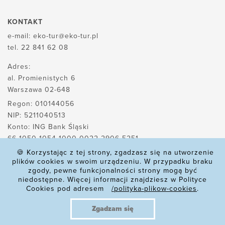
KONTAKT
e-mail:
eko-tur@eko-tur.pl
tel.
22 841 62 08
Adres:
al. Promienistych 6
Warszawa 02-648
Regon: 010144056
NIP: 5211040513
Konto: ING Bank Śląski
66 1050 1054 1000 0022 2906 5251
🍪 Korzystając z tej strony, zgadzasz się na utworzenie
plików cookies w swoim urządzeniu. W przypadku braku
zgody, pewne funkcjonalności strony mogą być
POLITYKA PLIKÓW COOKIES
niedostępne. Więcej informacji znajdziesz w Polityce
Cookies pod adresem
/polityka-plikow-cookies
.
POLITYKA PRYWATNOŚCI
REKLAMACJE
Zgadzam się
REGULAMIN