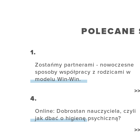
POLECANE 
1.
Zostańmy partnerami - nowoczesne
sposoby współpracy z rodzicami w
modelu Win-Win.
>
4.
Online: Dobrostan nauczyciela, czyli
jak dbać o higienę psychiczną?
>