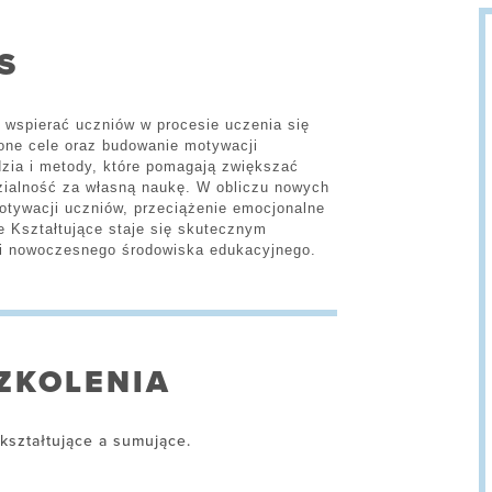
S
k wspierać uczniów w procesie uczenia się
one cele oraz budowanie motywacji
zia i metody, które pomagają zwiększać
zialność za własną naukę. W obliczu nowych
otywacji uczniów, przeciążenie emocjonalne
e Kształtujące staje się skutecznym
i nowoczesnego środowiska edukacyjnego.
ZKOLENIA
 kształtujące a sumujące.