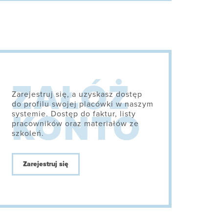
Zarejestruj się, a uzyskasz dostęp
do profilu swojej placówki w naszym
systemie. Dostęp do faktur, listy
pracowników oraz materiałów ze
szkoleń.
Zarejestruj się