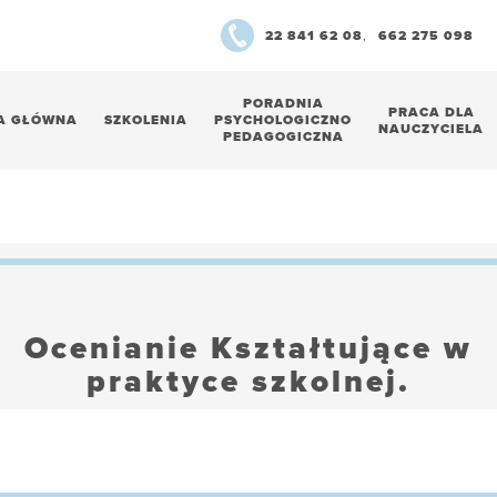
22 841 62 08
,
662 275 098
PORADNIA
PRACA DLA
A GŁÓWNA
SZKOLENIA
PSYCHOLOGICZNO
NAUCZYCIELA
PEDAGOGICZNA
Ocenianie Kształtujące w
praktyce szkolnej.