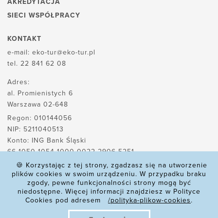
AKREDYTACJA
SIECI WSPÓŁPRACY
KONTAKT
e-mail:
eko-tur@eko-tur.pl
tel.
22 841 62 08
Adres:
al. Promienistych 6
Warszawa 02-648
Regon: 010144056
NIP: 5211040513
Konto: ING Bank Śląski
66 1050 1054 1000 0022 2906 5251
🍪 Korzystając z tej strony, zgadzasz się na utworzenie
plików cookies w swoim urządzeniu. W przypadku braku
zgody, pewne funkcjonalności strony mogą być
POLITYKA PLIKÓW COOKIES
niedostępne. Więcej informacji znajdziesz w Polityce
Cookies pod adresem
/polityka-plikow-cookies
.
POLITYKA PRYWATNOŚCI
REKLAMACJE