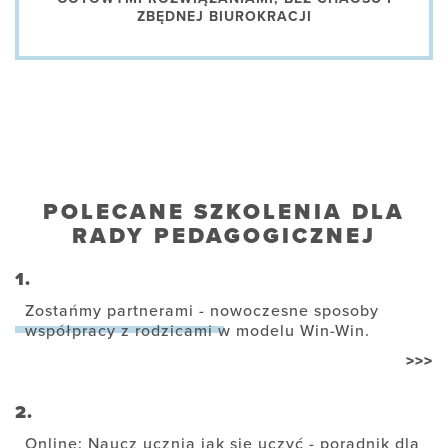
ZBĘDNEJ BIUROKRACJI
POLECANE SZKOLENIA DLA
RADY PEDAGOGICZNEJ
1.
Zostańmy partnerami - nowoczesne sposoby
współpracy z rodzicami w modelu Win-Win.
>>>
2.
Online: Naucz ucznia jak się uczyć - poradnik dla