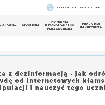
22 841 62 08
,
662 275 098
PORADNIA
PRACA DLA
A GŁÓWNA
SZKOLENIA
PSYCHOLOGICZNO
NAUCZYCIELA
PEDAGOGICZNA
a z dezinformacją - jak odr
wdę od internetowych kłams
pulacji i nauczyć tego ucz