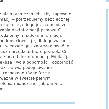
S
zisiejszych czasach, aby zapewnić
rmacji – potrzebujemy bezpiecznej
zacząć uczyć tego już najmłodsze
wania dezinformacji pomoże Ci
codziennym natłoku informacji.
ne konsekwencje, dlatego warto
 i wiedzieć, jak zaprezentować je
asz narzędzia, które pozwolą Ci
się przed dezinformacją. Edukacja
iększa Twoją odporność i odporność
raz ułatwia podejmowanie
i rozpoznać różne formy
e ważne w świecie pełnym
lenia i naucz się, jak chronić
ami