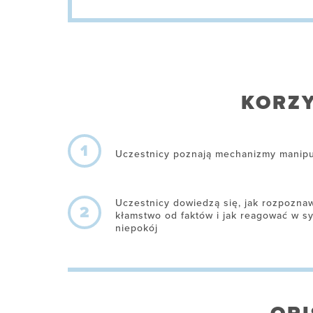
KORZY
1
Uczestnicy poznają mechanizmy manipul
Uczestnicy dowiedzą się, jak rozpozna
2
kłamstwo od faktów i jak reagować w s
niepokój