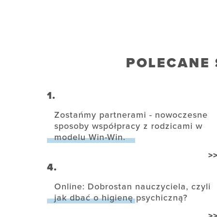
POLECANE 
1.
Zostańmy partnerami - nowoczesne
sposoby współpracy z rodzicami w
modelu Win-Win.
>
4.
Online: Dobrostan nauczyciela, czyli
jak dbać o higienę psychiczną?
>