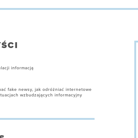
ŚCI
acji informacją
wać fake newsy, jak odróżniać internetowe
ytuacjach wzbudzających informacyjny