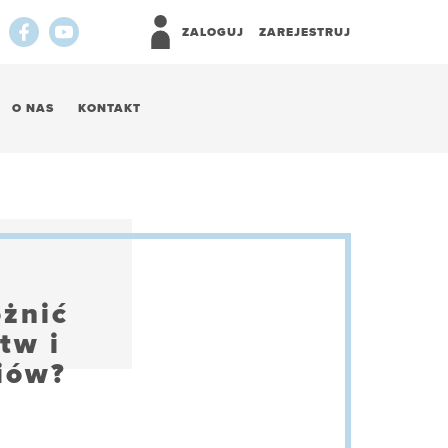
ZALOGUJ
ZAREJESTRUJ
O NAS
KONTAKT
óżnić
tw i
niów?