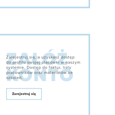
Zarejestruj się, a uzyskasz dostęp
do profilu swojej placówki w naszym
systemie. Dostęp do faktur, listy
pracowników oraz materiałów ze
szkoleń.
Zarejestruj się