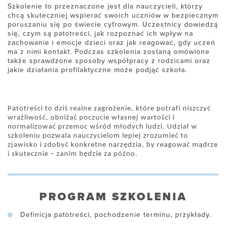
Szkolenie to przeznaczone jest dla nauczycieli, którzy
chcą skuteczniej wspierać swoich uczniów w bezpiecznym
poruszaniu się po świecie cyfrowym. Uczestnicy dowiedzą
się, czym są patotreści, jak rozpoznać ich wpływ na
zachowanie i emocje dzieci oraz jak reagować, gdy uczeń
ma z nimi kontakt. Podczas szkolenia zostaną omówione
także sprawdzone sposoby współpracy z rodzicami oraz
jakie działania profilaktyczne może podjąć szkoła.
Patotreści to dziś realne zagrożenie, które potrafi niszczyć
wrażliwość, obniżać poczucie własnej wartości i
normalizować przemoc wśród młodych ludzi. Udział w
szkoleniu pozwala nauczycielom lepiej zrozumieć to
zjawisko i zdobyć konkretne narzędzia, by reagować mądrze
i skutecznie – zanim będzie za późno.
PROGRAM SZKOLENIA
Definicja patotreści, pochodzenie terminu, przykłady.