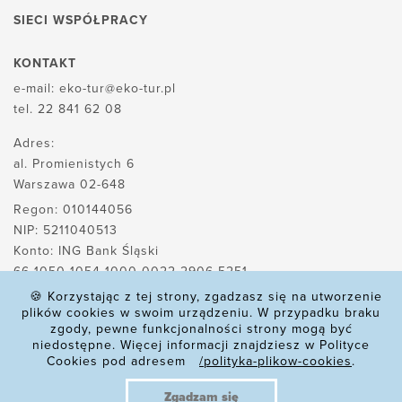
SIECI WSPÓŁPRACY
KONTAKT
e-mail:
eko-tur@eko-tur.pl
tel.
22 841 62 08
Adres:
al. Promienistych 6
Warszawa 02-648
Regon: 010144056
NIP: 5211040513
Konto: ING Bank Śląski
66 1050 1054 1000 0022 2906 5251
🍪 Korzystając z tej strony, zgadzasz się na utworzenie
plików cookies w swoim urządzeniu. W przypadku braku
zgody, pewne funkcjonalności strony mogą być
POLITYKA PLIKÓW COOKIES
niedostępne. Więcej informacji znajdziesz w Polityce
Cookies pod adresem
/polityka-plikow-cookies
.
POLITYKA PRYWATNOŚCI
REKLAMACJE
Zgadzam się