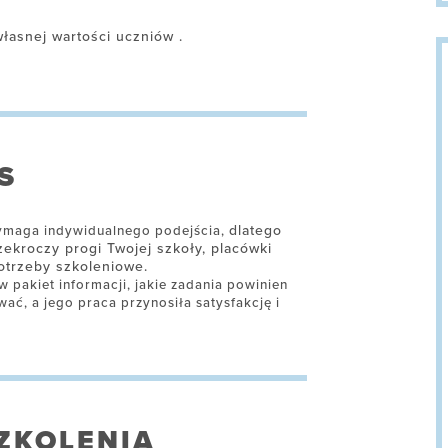
łasnej wartości uczniów .
S
dlatego
wymaga indywidualnego podejścia,
ekroczy progi Twojej szkoły, placówki
potrzeby szkoleniowe.
 pakiet informacji, jakie zadania powinien
ć, a jego praca przynosiła satysfakcję i
ZKOLENIA