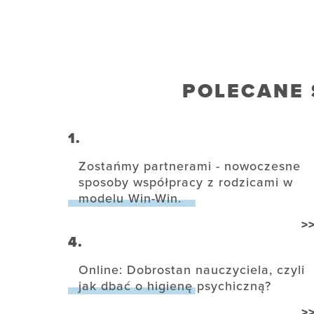
POLECANE 
1.
Zostańmy partnerami - nowoczesne
sposoby współpracy z rodzicami w
modelu Win-Win.
>
4.
Online: Dobrostan nauczyciela, czyli
jak dbać o higienę psychiczną?
>