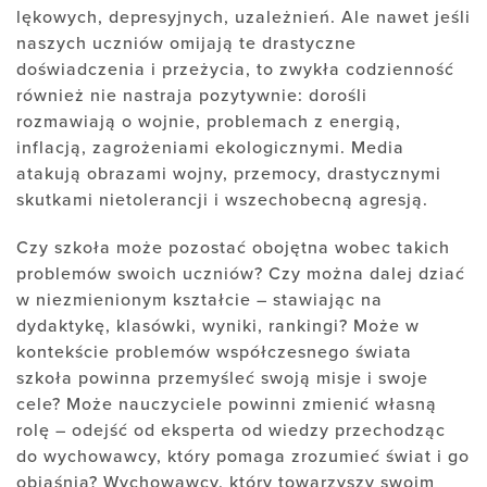
lękowych, depresyjnych, uzależnień. Ale nawet jeśli
naszych uczniów omijają te drastyczne
doświadczenia i przeżycia, to zwykła codzienność
również nie nastraja pozytywnie: dorośli
rozmawiają o wojnie, problemach z energią,
inflacją, zagrożeniami ekologicznymi. Media
atakują obrazami wojny, przemocy, drastycznymi
skutkami nietolerancji i wszechobecną agresją.
Czy szkoła może pozostać obojętna wobec takich
problemów swoich uczniów? Czy można dalej dziać
w niezmienionym kształcie – stawiając na
dydaktykę, klasówki, wyniki, rankingi? Może w
kontekście problemów współczesnego świata
szkoła powinna przemyśleć swoją misje i swoje
cele? Może nauczyciele powinni zmienić własną
rolę – odejść od eksperta od wiedzy przechodząc
do wychowawcy, który pomaga zrozumieć świat i go
objaśnia? Wychowawcy, który towarzyszy swoim