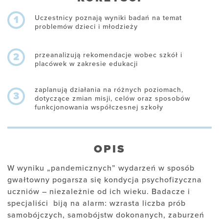
Uczestnicy poznają wyniki badań na temat
1
problemów dzieci i młodzieży
przeanalizują rekomendacje wobec szkół i
2
placówek w zakresie edukacji
zaplanują działania na różnych poziomach,
3
dotyczące zmian misji, celów oraz sposobów
funkcjonowania współczesnej szkoły
OPIS
W wyniku „pandemicznych” wydarzeń w sposób
gwałtowny pogarsza się kondycja psychofizyczna
uczniów – niezależnie od ich wieku. Badacze i
specjaliści
biją na alarm: wzrasta liczba prób
samobójczych, samobójstw dokonanych, zaburzeń