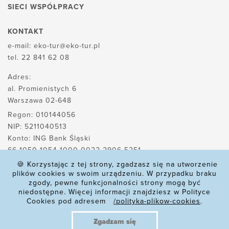
SIECI WSPÓŁPRACY
KONTAKT
e-mail:
eko-tur@eko-tur.pl
tel.
22 841 62 08
Adres:
al. Promienistych 6
Warszawa 02-648
Regon: 010144056
NIP: 5211040513
Konto: ING Bank Śląski
66 1050 1054 1000 0022 2906 5251
🍪 Korzystając z tej strony, zgadzasz się na utworzenie
plików cookies w swoim urządzeniu. W przypadku braku
zgody, pewne funkcjonalności strony mogą być
POLITYKA PLIKÓW COOKIES
niedostępne. Więcej informacji znajdziesz w Polityce
Cookies pod adresem
/polityka-plikow-cookies
.
POLITYKA PRYWATNOŚCI
REKLAMACJE
Zgadzam się