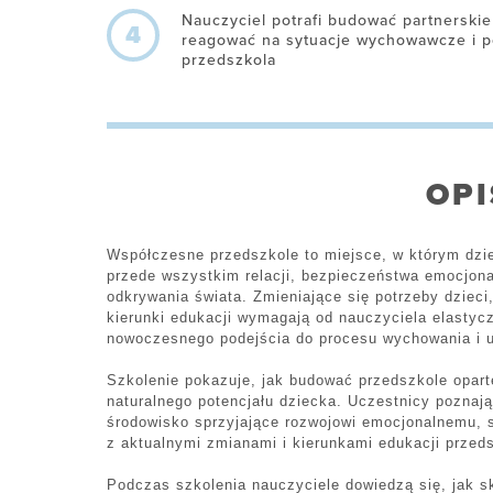
Nauczyciel potrafi budować partnerskie 
4
reagować na sytuacje wychowawcze i po
przedszkola
OPI
Współczesne przedszkole to miejsce, w którym dziec
przede wszystkim relacji, bezpieczeństwa emocjona
odkrywania świata. Zmieniające się potrzeby dziec
kierunki edukacji wymagają od nauczyciela elastyc
nowoczesnego podejścia do procesu wychowania i u
Szkolenie pokazuje, jak budować przedszkole oparte
naturalnego potencjału dziecka. Uczestnicy poznaj
środowisko sprzyjające rozwojowi emocjonalnemu, 
z aktualnymi zmianami i kierunkami edukacji przeds
Podczas szkolenia nauczyciele dowiedzą się, jak s