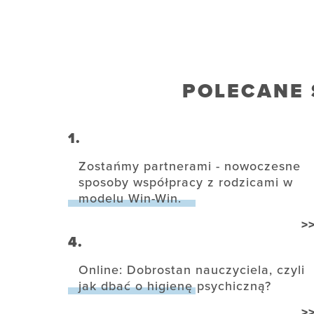
POLECANE 
1.
Zostańmy partnerami - nowoczesne
sposoby współpracy z rodzicami w
modelu Win-Win.
>
4.
Online: Dobrostan nauczyciela, czyli
jak dbać o higienę psychiczną?
>