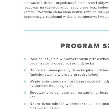
sprawczość dzieci, organizować przestrzeń i aktyw
reagować na różnorodne potrzeby grupy oraz budowa
kontroli. Ważnym elementem będzie również rozwija
współpracy z rodzicami w duchu partnerstwa i wzaj
PROGRAM S
Rola nauczyciela w nowoczesnym przedszkolu 
organizator procesu rozwoju dziecka
Dobrostan emocjonalny dziecka jako podstaw
funkcjonowania w grupie przedszkolnej
Wspieranie samodzielności, sprawczości i od
sytuacjach edukacyjnych
Budowanie relacji opartych na zaufaniu, bezpi
kar
Neuroróżnorodność w przedszkolu – dostosow
możliwości dzieci