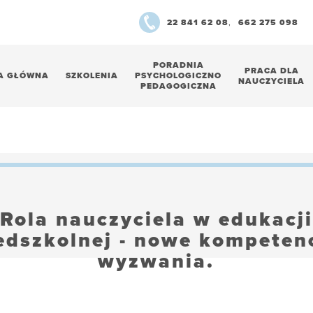
22 841 62 08
,
662 275 098
PORADNIA
PRACA DLA
A GŁÓWNA
SZKOLENIA
PSYCHOLOGICZNO
NAUCZYCIELA
PEDAGOGICZNA
Rola nauczyciela w edukacji
edszkolnej - nowe kompetenc
wyzwania.