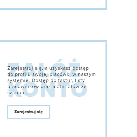
Zarejestruj się, a uzyskasz dostęp
do profilu swojej placówki w naszym
systemie. Dostęp do faktur, listy
pracowników oraz materiałów ze
szkoleń.
Zarejestruj się