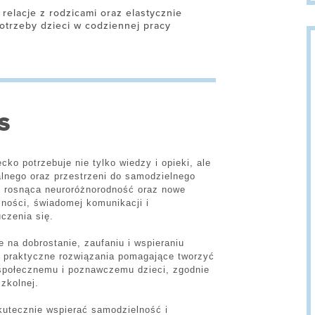
relacje z rodzicami oraz elastycznie
trzeby dzieci w codziennej pracy
S
ko potrzebuje nie tylko wiedzy i opieki, ale
lnego oraz przestrzeni do samodzielnego
i, rosnąca neuroróżnorodność oraz nowe
zności, świadomej komunikacji i
czenia się.
 na dobrostanie, zaufaniu i wspieraniu
ą praktyczne rozwiązania pomagające tworzyć
społecznemu i poznawczemu dzieci, zgodnie
zkolnej.
kutecznie wspierać samodzielność i