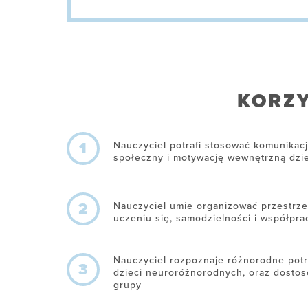
KORZY
1
Nauczyciel potrafi stosować komunikac
społeczny i motywację wewnętrzną dzi
2
Nauczyciel umie organizować przestrze
uczeniu się, samodzielności i współpra
Nauczyciel rozpoznaje różnorodne potr
3
dzieci neuroróżnorodnych, oraz dostos
grupy