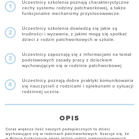
Uczestnicy szkolenia poznają charakterystyczne
1
cechy systemu rodziny patchworkowej, a także
funkcjonalne mechanizmy przystosowawcze.
Uczestnicy szkolenia dowiedzą się jakie są
2
trudności i wyzwania, z jakimi mogą się spotkać
dzieci z rodzin patchworkowych w szkole.
Uczestnicy zapoznają się z informacjami na temat
3
podstawowych zasady pracy z dzieckiem
wychowującym się w rodzinie patchworkowej
Uczestnicy poznają dobre praktyki komunikowania
4
się nauczycieli z rodzicami i opiekunami o sytuacji
rodzinnej ucznia.
OPIS
Coraz większa ilość naszych podopiecznych to dzieci
wychowujące się w rodzinach patchworkowych. Szacuje się, że
w Polsce funkcjonuje około milion rodzin zrekonstruowanych.