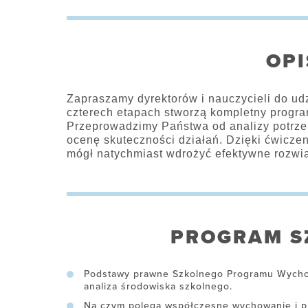
OPI
Zapraszamy dyrektorów i nauczycieli do ud
czterech etapach stworzą kompletny progr
Przeprowadzimy Państwa od analizy potrze
ocenę skuteczności działań. Dzięki ćwicz
mógł natychmiast wdrożyć efektywne rozwi
PROGRAM S
Podstawy prawne Szkolnego Programu Wychow
analiza środowiska szkolnego.
Na czym polega współczesne wychowanie i pr