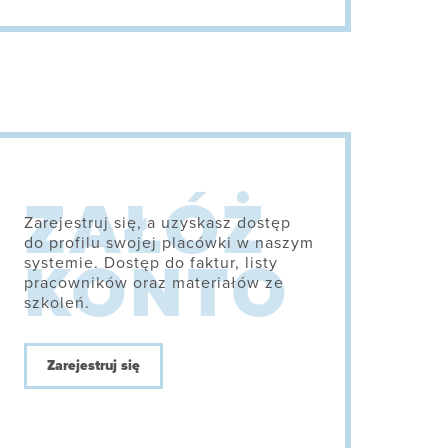
Zarejestruj się, a uzyskasz dostęp
do profilu swojej placówki w naszym
systemie. Dostęp do faktur, listy
pracowników oraz materiałów ze
szkoleń.
Zarejestruj się