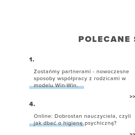
POLECANE 
1.
Zostańmy partnerami - nowoczesne
sposoby współpracy z rodzicami w
modelu Win-Win.
>
4.
Online: Dobrostan nauczyciela, czyli
jak dbać o higienę psychiczną?
>