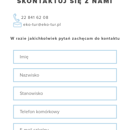
SKONTAKTUJ SIĘ Z NAMI
22 841 62 08
eko-tur@eko-tur.pl
W razie jakichkolwiek pytań zachęcam do kontaktu
Imię
Nazwisko
Stanowisko
Telefon
komórkowy
E-