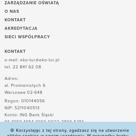
ZARZĄDZANIE OŚWIATĄ
O NAS
KONTAKT
AKREDYTACJA
SIECI WSPÓŁPRACY
KONTAKT
e-mail:
eko-tur@eko-tur.pl
tel.
22 841 62 08
Adres:
al. Promienistych 6
Warszawa 02-648
Regon: 010144056
NIP: 5211040513
Konto: ING Bank Śląski
66 1050 1054 1000 0022 2906 5251
🍪 Korzystając z tej strony, zgadzasz się na utworzenie
plików cookies w swoim urządzeniu. W przypadku braku