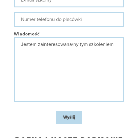
mail
szkolny
Numer
telefonu
do
placówki
Wiadomość
Wyślij