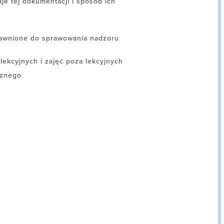
e tej dokumentacji i sposób ich
rawnione do sprawowania nadzoru
ekcyjnych i zajęć poza lekcyjnych
cznego