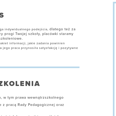
S
dlatego też za
ga indywidualnego podejścia,
 progi Twojej szkoły, placówki staramy
 szkoleniowe.
kiet informacji, jakie zadania powinien
 jego praca przynosiła satysfakcję i pozytywne
ZKOLENIA
h, w tym prawa wewnątrzszkolnego
e z pracą Rady Pedagogicznej oraz