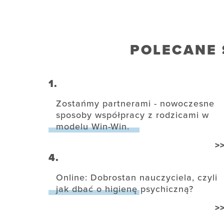
POLECANE 
1.
Zostańmy partnerami - nowoczesne
sposoby współpracy z rodzicami w
modelu Win-Win.
>
4.
Online: Dobrostan nauczyciela, czyli
jak dbać o higienę psychiczną?
>