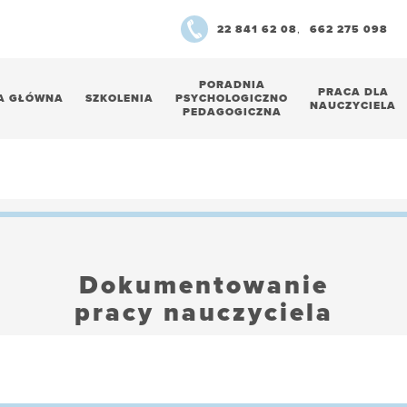
22 841 62 08
,
662 275 098
PORADNIA
PRACA DLA
A GŁÓWNA
SZKOLENIA
PSYCHOLOGICZNO
NAUCZYCIELA
PEDAGOGICZNA
Dokumentowanie
pracy nauczyciela