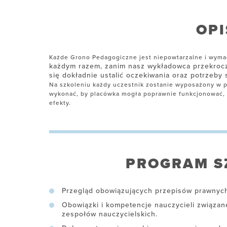
OPI
Każde Grono Pedagogiczne jest niepowtarzalne i wyma
każdym razem, zanim nasz wykładowca przekroczy
się dokładnie ustalić oczekiwania oraz potrzeby
Na szkoleniu każdy uczestnik zostanie wyposażony w pa
wykonać, by placówka mogła poprawnie funkcjonować, a
efekty.
PROGRAM S
Przegląd obowiązujących przepisów prawnyc
Obowiązki i kompetencje nauczycieli związan
zespołów nauczycielskich.