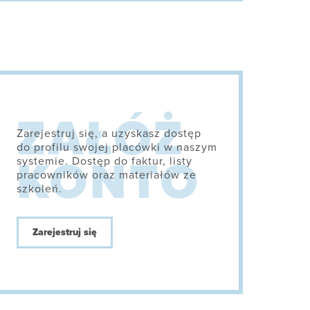
Zarejestruj się, a uzyskasz dostęp
do profilu swojej placówki w naszym
systemie. Dostęp do faktur, listy
pracowników oraz materiałów ze
szkoleń.
Zarejestruj się