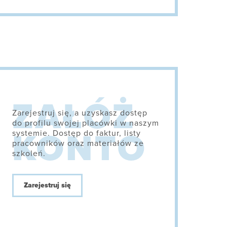
Zarejestruj się, a uzyskasz dostęp
do profilu swojej placówki w naszym
systemie. Dostęp do faktur, listy
pracowników oraz materiałów ze
szkoleń.
Zarejestruj się