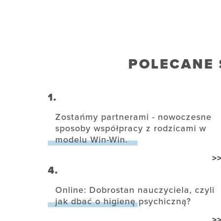
POLECANE 
1.
Zostańmy partnerami - nowoczesne
sposoby współpracy z rodzicami w
modelu Win-Win.
>
4.
Online: Dobrostan nauczyciela, czyli
jak dbać o higienę psychiczną?
>