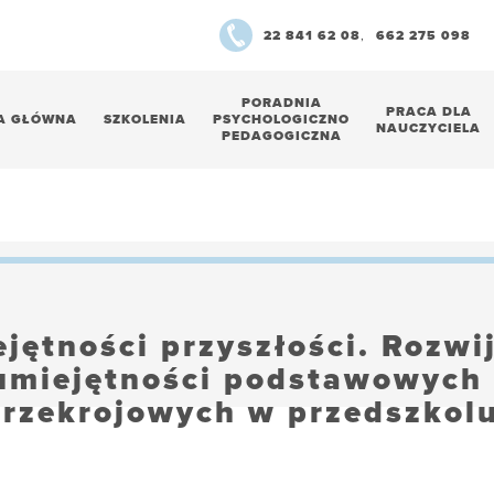
22 841 62 08
,
662 275 098
PORADNIA
PRACA DLA
A GŁÓWNA
SZKOLENIA
PSYCHOLOGICZNO
NAUCZYCIELA
PEDAGOGICZNA
jętności przyszłości. Rozwi
umiejętności podstawowych 
przekrojowych w przedszkolu