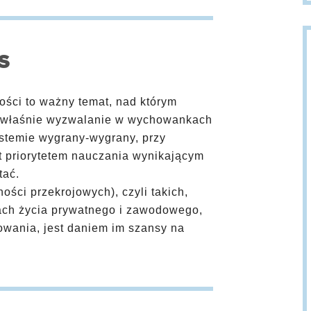
S
łości to ważny temat, nad którym
To właśnie wyzwalanie w wychowankach
ystemie wygrany-wygrany, przy
t priorytetem nauczania wynikającym
tać.
ości przekrojowych), czyli takich,
ach życia prywatnego i zawodowego,
owania, jest daniem im szansy na