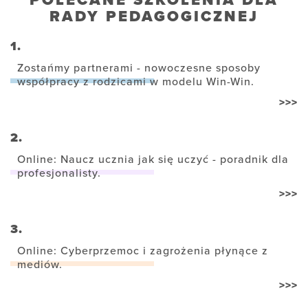
POLECANE SZKOLENIA DLA
RADY PEDAGOGICZNEJ
1.
Zostańmy partnerami - nowoczesne sposoby
współpracy z rodzicami w modelu Win-Win.
>>>
2.
Online: Naucz ucznia jak się uczyć - poradnik dla
profesjonalisty.
>>>
3.
Online: Cyberprzemoc i zagrożenia płynące z
mediów.
>>>