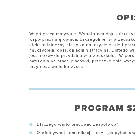
OPI
Współpraca motywuje. Współpraca daje efekt syne
współpraca się opłaca. Szczególnie w przedszkol
efekt ostateczny nie tylko nauczyciele, ale i pr
nauczyciela, obsługa administracyjna. Dlatego w
jest niezwykle przydatna w przedszkolu. W per
patrzenia na pracę placówki, przeszkolenie wsz
przynieść wiele korzyści.
PROGRAM S
Dlaczego warto pracować zespołowo?
O efektywnej komunikacji - czyli jak pytać, sł