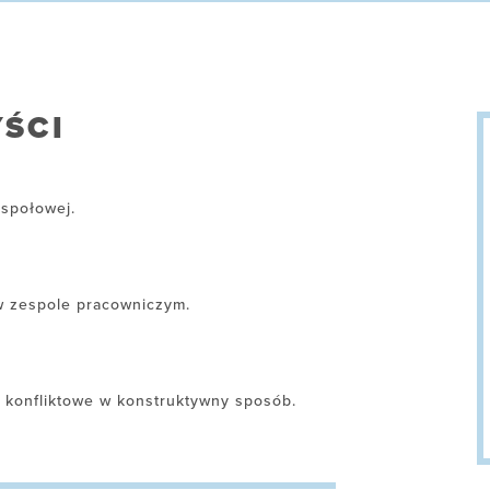
ŚCI
espołowej.
w zespole pracowniczym.
i konfliktowe w konstruktywny sposób.