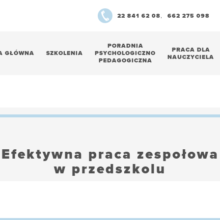
22 841 62 08
,
662 275 098
PORADNIA
PRACA DLA
A GŁÓWNA
SZKOLENIA
PSYCHOLOGICZNO
NAUCZYCIELA
PEDAGOGICZNA
Efektywna praca zespołowa
w przedszkolu