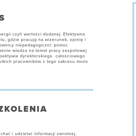
S
rgii czyli wartości dodanej. Efektywna
u, gdzie pracują na wizerunek, opinię i
acownicy niepedagogiczni: pomoc
łaśnie wiedza na temat pracy zespołowej
spektywie dyrektorskiego całościowego
ystkich pracowników z tego zakresu może
ZKOLENIA
uchać i udzielać informacji zwrotnej.