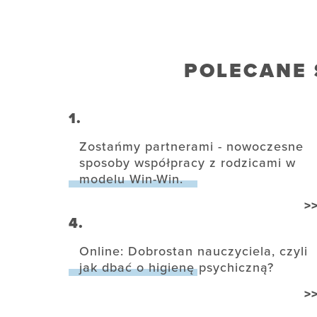
POLECANE 
1.
Zostańmy partnerami - nowoczesne
sposoby współpracy z rodzicami w
modelu Win-Win.
>
4.
Online: Dobrostan nauczyciela, czyli
jak dbać o higienę psychiczną?
>