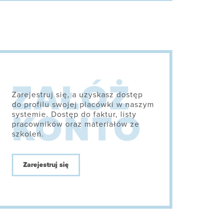
Zarejestruj się, a uzyskasz dostęp
do profilu swojej placówki w naszym
systemie. Dostęp do faktur, listy
pracowników oraz materiałów ze
szkoleń.
Zarejestruj się