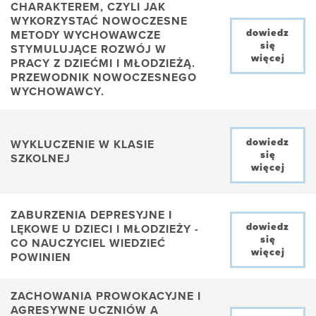
CHARAKTEREM, CZYLI JAK
WYKORZYSTAĆ NOWOCZESNE
dowiedz
METODY WYCHOWAWCZE
się
STYMULUJĄCE ROZWÓJ W
więcej
PRACY Z DZIEĆMI I MŁODZIEŻĄ.
PRZEWODNIK NOWOCZESNEGO
WYCHOWAWCY.
dowiedz
WYKLUCZENIE W KLASIE
się
SZKOLNEJ
więcej
ZABURZENIA DEPRESYJNE I
dowiedz
LĘKOWE U DZIECI I MŁODZIEŻY -
się
CO NAUCZYCIEL WIEDZIEĆ
więcej
POWINIEN
ZACHOWANIA PROWOKACYJNE I
AGRESYWNE UCZNIÓW A