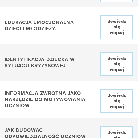
dowiedz
EDUKACJA EMOCJONALNA
się
DZIECI I MŁODZIEŻY.
więcej
dowiedz
IDENTYFIKACJA DZIECKA W
się
SYTUACJI KRYZYSOWEJ
więcej
INFORMACJA ZWROTNA JAKO
dowiedz
NARZĘDZIE DO MOTYWOWANIA
się
UCZNIÓW
więcej
JAK BUDOWAĆ
dowiedz
ODPOWIEDZIALNOŚĆ UCZNIÓW
się