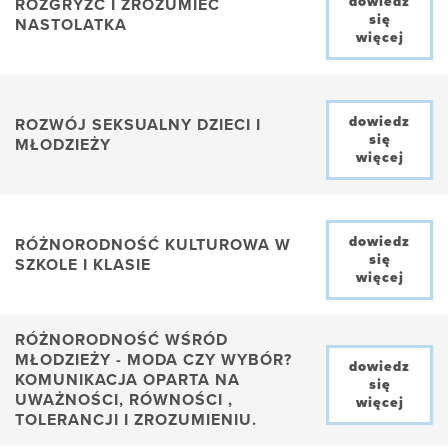
dowiedz
ROZGRYŹĆ I ZROZUMIEĆ
się
NASTOLATKA
więcej
dowiedz
ROZWÓJ SEKSUALNY DZIECI I
się
MŁODZIEŻY
więcej
dowiedz
RÓŻNORODNOŚĆ KULTUROWA W
się
SZKOLE I KLASIE
więcej
RÓŻNORODNOŚĆ WŚRÓD
MŁODZIEŻY - MODA CZY WYBÓR?
dowiedz
KOMUNIKACJA OPARTA NA
się
UWAŻNOŚCI, RÓWNOŚCI ,
więcej
TOLERANCJI I ZROZUMIENIU.