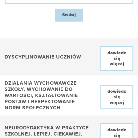
SŁOWO
KLUCZOWE
dowiedz
DYSCYPLINOWANIE UCZNIÓW
się
więcej
DZIAŁANIA WYCHOWAWCZE
SZKOŁY. WYCHOWANIE DO
dowiedz
WARTOŚCI, KSZTAŁTOWANIE
się
POSTAW I RESPEKTOWANIE
więcej
NORM SPOŁECZNYCH
NEURODYDAKTYKA W PRAKTYCE
dowiedz
SZKOLNEJ. LEPIEJ, CIEKAWIEJ,
się