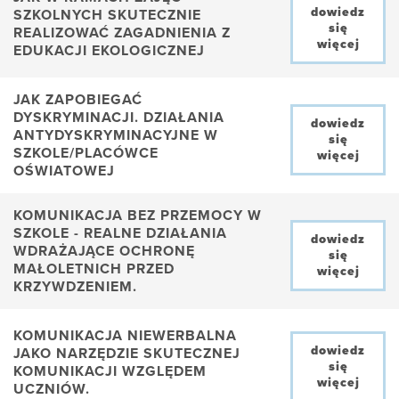
dowiedz
SZKOLNYCH SKUTECZNIE
się
REALIZOWAĆ ZAGADNIENIA Z
więcej
EDUKACJI EKOLOGICZNEJ
JAK ZAPOBIEGAĆ
DYSKRYMINACJI. DZIAŁANIA
dowiedz
ANTYDYSKRYMINACYJNE W
się
SZKOLE/PLACÓWCE
więcej
OŚWIATOWEJ
KOMUNIKACJA BEZ PRZEMOCY W
SZKOLE - REALNE DZIAŁANIA
dowiedz
WDRAŻAJĄCE OCHRONĘ
się
MAŁOLETNICH PRZED
więcej
KRZYWDZENIEM.
KOMUNIKACJA NIEWERBALNA
dowiedz
JAKO NARZĘDZIE SKUTECZNEJ
się
KOMUNIKACJI WZGLĘDEM
więcej
UCZNIÓW.