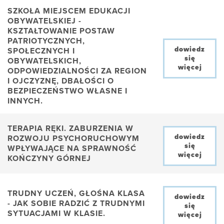
SZKOŁA MIEJSCEM EDUKACJI
OBYWATELSKIEJ -
KSZTAŁTOWANIE POSTAW
PATRIOTYCZNYCH,
dowiedz
SPOŁECZNYCH I
się
OBYWATELSKICH,
więcej
ODPOWIEDZIALNOŚCI ZA REGION
I OJCZYZNĘ, DBAŁOŚCI O
BEZPIECZEŃSTWO WŁASNE I
INNYCH.
TERAPIA RĘKI. ZABURZENIA W
dowiedz
ROZWOJU PSYCHORUCHOWYM
się
WPŁYWAJĄCE NA SPRAWNOŚĆ
więcej
KOŃCZYNY GÓRNEJ
TRUDNY UCZEŃ, GŁOŚNA KLASA
dowiedz
- JAK SOBIE RADZIĆ Z TRUDNYMI
się
SYTUACJAMI W KLASIE.
więcej