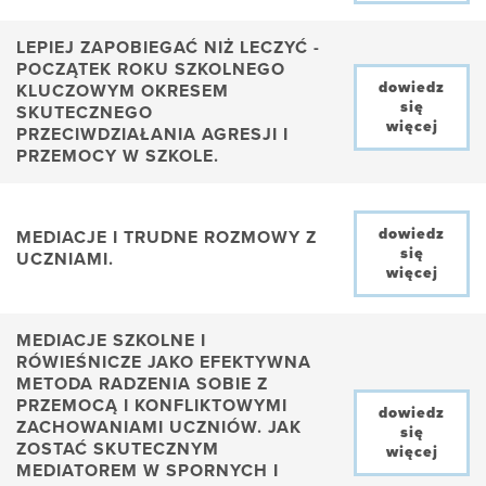
LEPIEJ ZAPOBIEGAĆ NIŻ LECZYĆ -
POCZĄTEK ROKU SZKOLNEGO
dowiedz
KLUCZOWYM OKRESEM
się
SKUTECZNEGO
więcej
PRZECIWDZIAŁANIA AGRESJI I
PRZEMOCY W SZKOLE.
dowiedz
MEDIACJE I TRUDNE ROZMOWY Z
się
UCZNIAMI.
więcej
MEDIACJE SZKOLNE I
RÓWIEŚNICZE JAKO EFEKTYWNA
METODA RADZENIA SOBIE Z
PRZEMOCĄ I KONFLIKTOWYMI
dowiedz
ZACHOWANIAMI UCZNIÓW. JAK
się
ZOSTAĆ SKUTECZNYM
więcej
MEDIATOREM W SPORNYCH I