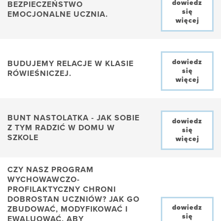
dowiedz
BEZPIECZEŃSTWO
się
EMOCJONALNE UCZNIA.
więcej
dowiedz
BUDUJEMY RELACJE W KLASIE
się
RÓWIEŚNICZEJ.
więcej
BUNT NASTOLATKA - JAK SOBIE
dowiedz
Z TYM RADZIĆ W DOMU W
się
SZKOLE
więcej
CZY NASZ PROGRAM
WYCHOWAWCZO-
PROFILAKTYCZNY CHRONI
DOBROSTAN UCZNIÓW? JAK GO
dowiedz
ZBUDOWAĆ, MODYFIKOWAĆ I
się
EWALUOWAĆ, ABY