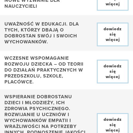
NOWE WYZWANIE DLA
więcej
NAUCZYCIELI
UWAŻNOŚĆ W EDUKACJI. DLA
dowiedz
TYCH, KTÓRZY DBAJĄ O
się
DOBROSTAN SWÓJ I SWOICH
więcej
WYCHOWANKÓW.
WCZESNE WSPOMAGANIE
ROZWOJU DZIECKA – OD TEORII
dowiedz
DO DZIAŁAŃ PRAKTYCZNYCH W
się
PRZEDSZKOLU, SZKOLE,
więcej
PLACÓWCE.
WSPIERANIE DOBROSTANU
DZIECI I MŁODZIEŻY, ICH
ZDROWIA PSYCHICZNEGO.
ROZWIJANIE U UCZNIÓW I
dowiedz
WYCHOWANKÓW EMPATII I
się
WRAŻLIWOŚCI NA POTRZEBY
więcej
INNYCH. PODNOSZENIE JAKOŚCI