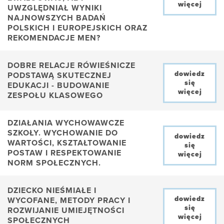
więcej
UWZGLĘDNIAŁ WYNIKI
NAJNOWSZYCH BADAŃ
POLSKICH I EUROPEJSKICH ORAZ
REKOMENDACJE MEN?
DOBRE RELACJE RÓWIEŚNICZE
dowiedz
PODSTAWĄ SKUTECZNEJ
się
EDUKACJI - BUDOWANIE
więcej
ZESPOŁU KLASOWEGO
DZIAŁANIA WYCHOWAWCZE
SZKOŁY. WYCHOWANIE DO
dowiedz
WARTOŚCI, KSZTAŁTOWANIE
się
POSTAW I RESPEKTOWANIE
więcej
NORM SPOŁECZNYCH.
DZIECKO NIEŚMIAŁE I
dowiedz
WYCOFANE, METODY PRACY I
się
ROZWIJANIE UMIEJĘTNOŚCI
więcej
SPOŁECZNYCH