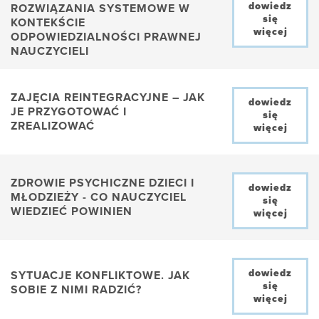
dowiedz
ROZWIĄZANIA SYSTEMOWE W
się
KONTEKŚCIE
więcej
ODPOWIEDZIALNOŚCI PRAWNEJ
NAUCZYCIELI
ZAJĘCIA REINTEGRACYJNE – JAK
dowiedz
JE PRZYGOTOWAĆ I
się
ZREALIZOWAĆ
więcej
ZDROWIE PSYCHICZNE DZIECI I
dowiedz
MŁODZIEŻY - CO NAUCZYCIEL
się
WIEDZIEĆ POWINIEN
więcej
dowiedz
SYTUACJE KONFLIKTOWE. JAK
się
SOBIE Z NIMI RADZIĆ?
więcej