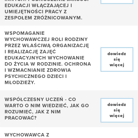
EDUKACJI WŁĄCZAJĄCEJ I
UMIEJĘTNOŚCI PRACY Z
ZESPOŁEM ZRÓŻNICOWANYM.
WSPOMAGANIE
WYCHOWAWCZEJ ROLI RODZINY
PRZEZ WŁAŚCIWĄ ORGANIZACJĘ
I REALIZACJĘ ZAJĘĆ
dowiedz
EDUKACYJNYCH WYCHOWANIE
się
DO ŻYCIA W RODZINIE. OCHRONA
więcej
I WZMACNIANIE ZDROWIA
PSYCHICZNEGO DZIECI I
MŁODZIEŻY.
WSPÓŁCZESNY UCZEŃ - CO
dowiedz
WARTO O NIM WIEDZIEĆ, JAK GO
się
ROZUMIEĆ, JAK Z NIM
więcej
PRACOWAĆ?
WYCHOWAWCA Z