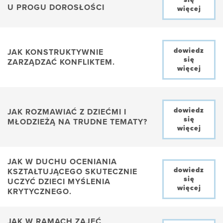
U PROGU DOROSŁOŚCI
więcej
dowiedz
JAK KONSTRUKTYWNIE
się
ZARZĄDZAĆ KONFLIKTEM.
więcej
dowiedz
JAK ROZMAWIAĆ Z DZIEĆMI I
się
MŁODZIEŻĄ NA TRUDNE TEMATY?
więcej
JAK W DUCHU OCENIANIA
dowiedz
KSZTAŁTUJĄCEGO SKUTECZNIE
się
UCZYĆ DZIECI MYŚLENIA
więcej
KRYTYCZNEGO.
JAK W RAMACH ZAJĘĆ