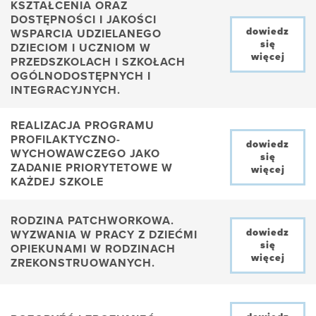
KSZTAŁCENIA ORAZ
DOSTĘPNOŚCI I JAKOŚCI
dowiedz
WSPARCIA UDZIELANEGO
się
DZIECIOM I UCZNIOM W
więcej
PRZEDSZKOLACH I SZKOŁACH
OGÓLNODOSTĘPNYCH I
INTEGRACYJNYCH.
REALIZACJA PROGRAMU
PROFILAKTYCZNO-
dowiedz
WYCHOWAWCZEGO JAKO
się
ZADANIE PRIORYTETOWE W
więcej
KAŻDEJ SZKOLE
RODZINA PATCHWORKOWA.
dowiedz
WYZWANIA W PRACY Z DZIEĆMI
się
OPIEKUNAMI W RODZINACH
więcej
ZREKONSTRUOWANYCH.